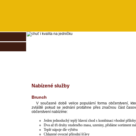
Nabízené služby
Brunch
V současné době velice populární forma občerstvení, kt
zvláště pokud se jednání protáhne přes značnou část čas
občerstvení nabízíme:
Jeden jednoduchý teplý hlavní chod s kombinaci vhodné přílohy
Dva až tři druhy studeného masa, uzeniny, přidáme sortiment m
Teplé nápoje dle výběru
Chlazené ovocné přírodní šťávy