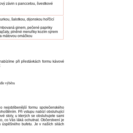
ový závin s panccetou, švestkové
kurkou, šalotkou, dijonskou hořčicí
lambovaná ginem, pečené papriky
jčaty, plněné meruňky kozím sýrem
m a mátovou omáčkou
 nabízíme při přestávkách formu kávové
:
 dle výběru
 o nejoblíbenější formu společenského
ohoštěním. Při vstupu nabízí obsluhující
 stoly, u kterých se obsluhujete sami
to, co Vás láká ochutnat. Občerstvení je
m úspěšného bufetu. Je v naších silách