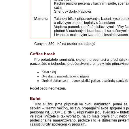
Kachní prsíčka pečená v kachním sádle, špenát
čatní
Sněhový dortík Pavlova
IV. menu
Tatarský biftek připravovaný s kapari, kyselou o
a olivovým olejem, topinky s česnekem
Vepřová panenka plněná pistáciovými oříšky f
plněné šťouchanými bramborami se sušenými ra
Lívance s malinovým tvarohem, lesním ovoce
Ceny od 350,- Kč na osobu bez nápojů
Coffee break
Pro pořadatele seminářů, školení, prezentací a přednášek
pauze. Jde o jednoduché občerstvení pro hosty, kde připravíme
Kávu a čaj
Dva druhy nealkoholického nápoje
Drobné občerstvení – ovoce, sladké pečivo, dva druhy sendviče
Počet osob neomezen.
Bufet
Tuto službu jsme připravili ve dvou nabídkách, jedná se
setkání – firemní večírky, oslavy, propagační akce spojené s p
personál WELCOME DRINK. Připraveny jsou švédské – bufetové
ve stoje. Můžete si tak vybrat to, na co máte právě chuť nebo 
profesionálně naaranžováno, protože i to je důležitým prvke
i zajistit určitý společenský program.