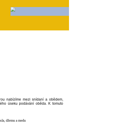
erou nabízíme mezi snídaní a obědem,
ového úseku podávání oběda. K tomuto
ásla, džemu a medu