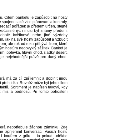
u. Cílem banketu je zapůsobit na hosty
spojeno také více plánování a kontroly,
sedací pořádek je předem určen, stejně
 zúčastněných musí být známy předem.
 bohaté květinové nebo jiné výzdoby
m, jak na své hosty zapůsobit a vzbudit
em, ale rok od roku přibývá firem, které
vým hostům neobvyklý zážitek. Banket je
rm, polévka, hlavní chod, sladký desert,
poje nejvhodnější právě pro daný chod.
rá má za cíl zpříjemnit a doplnit jinou
í přehlídka. Rovněž může být jeho cílem
aktů. Sortiment je nabízen takový, kdy
 z mís a podnosů. Při tomto pohoštění
 která nepotřebuje žádnou záminku. Zde
íme zpříjemnit konverzaci Vašich hostů
i kouřem z grilu – to pokud uděláte